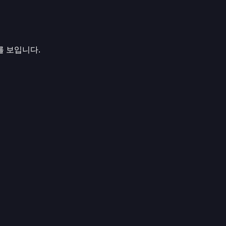
를 보입니다.