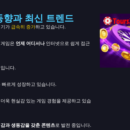
동향과 최신 트렌드
인기가
급속히 증가
하고 있습니다.
 게임은
언제 어디서나
인터넷으로 쉽게 접근
점입니다.
우 빠르게 성장하고 있습니다.
 더욱 현실감 있는 게임 경험을 제공하고 있습
감과 생동감을 갖춘 콘텐츠
로 발전 중입니다.