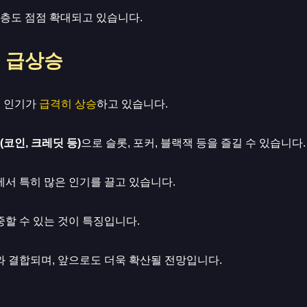
층도 점점 확대되고 있습니다.
기 급상승
)의 인기가
급격히 상승
하고 있습니다.
(코인, 크레딧 등)
으로 슬롯, 포커, 블랙잭 등을 즐길 수 있습니다.
서 특히 많은 인기를 끌고 있습니다.
할 수 있는 것이 특징입니다.
와 결합되며, 앞으로도 더욱 확산될 전망입니다.