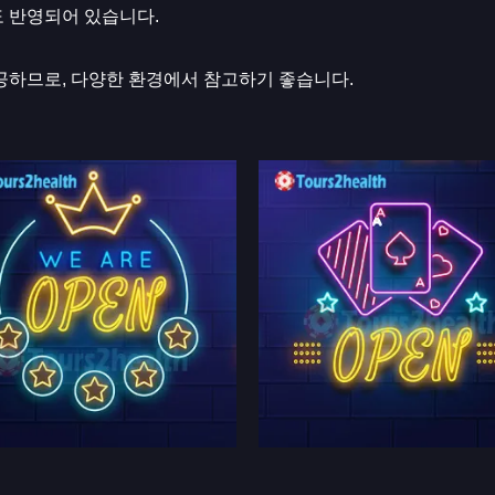
도 반영되어 있습니다.
제공하므로, 다양한 환경에서 참고하기 좋습니다.