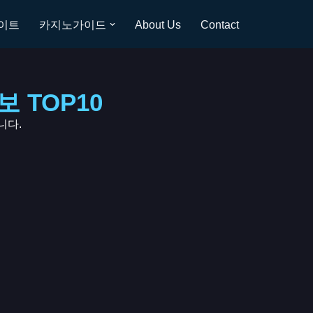
이트
카지노가이드
About Us
Contact
 TOP10
니다.