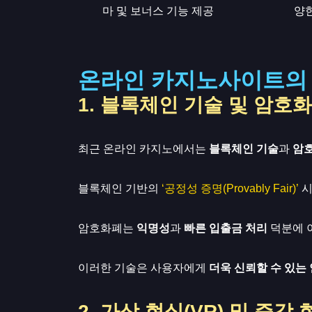
마 및 보너스 기능 제공
양
온라인 카지노사이트의 최
1. 블록체인 기술 및 암호
최근 온라인 카지노에서는
블록체인 기술
과
암
블록체인 기반의
‘공정성 증명(Provably Fair)’
시
암호화폐는
익명성
과
빠른 입출금 처리
덕분에 
이러한 기술은 사용자에게
더욱 신뢰할 수 있는
2. 가상 현실(VR) 및 증강