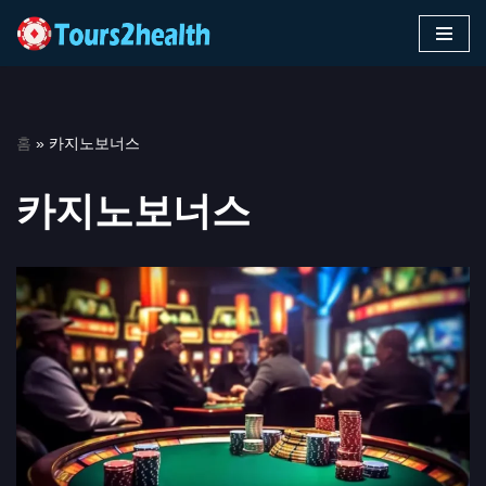
콘
텐
츠
로
홈
»
카지노보너스
건
너
카지노보너스
뛰
기