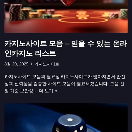
카지노사이트 모음 – 믿을 수 있는 온라
인카지노 리스트
8월 20, 2025
카지노사이트
카지노사이트 모음의 필요성 카지노사이트가 많아지면서 안전
성과 신뢰성을 검증한 사이트 모음이 필요해졌습니다. 모음 선
정 기준 보안성…
더 보기 »