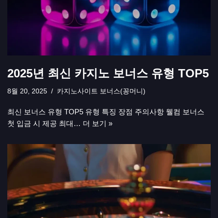
2025년 최신 카지노 보너스 유형 TOP5
8월 20, 2025
카지노사이트 보너스(꽁머니)
최신 보너스 유형 TOP5 유형 특징 장점 주의사항 웰컴 보너스
첫 입금 시 제공 최대…
더 보기 »