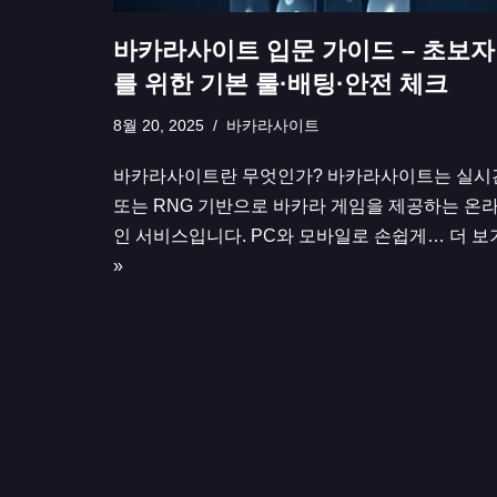
바카라사이트 입문 가이드 – 초보자
를 위한 기본 룰·배팅·안전 체크
8월 20, 2025
바카라사이트
바카라사이트란 무엇인가? 바카라사이트는 실시
또는 RNG 기반으로 바카라 게임을 제공하는 온
인 서비스입니다. PC와 모바일로 손쉽게…
더 보
»