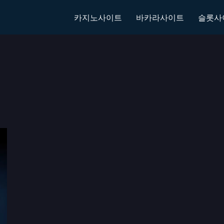
카지노사이트
바카라사이트
슬롯사