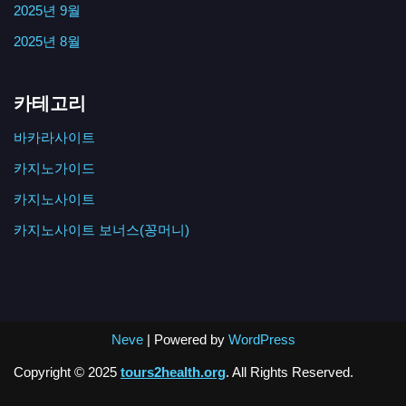
2025년 9월
2025년 8월
카테고리
바카라사이트
카지노가이드
카지노사이트
카지노사이트 보너스(꽁머니)
Neve
| Powered by
WordPress
Copyright © 2025
tours2health.org
. All Rights Reserved.