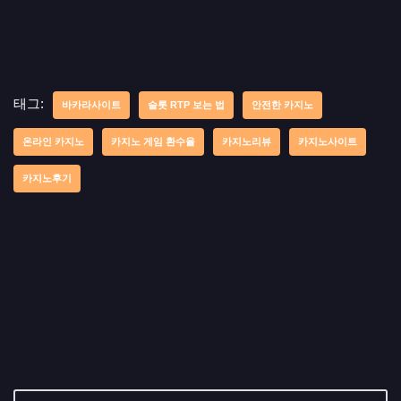
태그:
바카라사이트
슬롯 RTP 보는 법
안전한 카지노
온라인 카지노
카지노 게임 환수율
카지노리뷰
카지노사이트
카지노후기