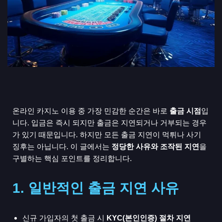
온라인 카지노 이용 중 가장 민감한 순간은 바로
출금 시점
입
니다. 입금은 즉시 되지만 출금은 지연되거나 거부되는 경우
가 있기 때문입니다. 하지만 모든 출금 지연이 먹튀나 사기
징후는 아닙니다. 이 글에서는
정당한 사유와 조작된 지연
을
구별하는 핵심 포인트를 정리합니다.
1. 일반적인 출금 지연 사유
신규 가입자의 첫 출금 시
KYC(본인인증) 절차 지연