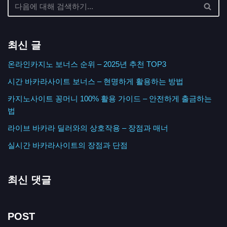
최신 글
온라인카지노 보너스 순위 – 2025년 추천 TOP3
시간 바카라사이트 보너스 – 현명하게 활용하는 방법
카지노사이트 꽁머니 100% 활용 가이드 – 안전하게 출금하는
법
라이브 바카라 딜러와의 상호작용 – 장점과 매너
실시간 바카라사이트의 장점과 단점
최신 댓글
POST