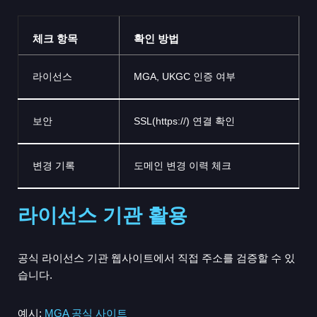
체크 항목
확인 방법
라이선스
MGA, UKGC 인증 여부
보안
SSL(https://) 연결 확인
변경 기록
도메인 변경 이력 체크
라이선스 기관 활용
공식 라이선스 기관 웹사이트에서 직접 주소를 검증할 수 있
습니다.
예시:
MGA 공식 사이트