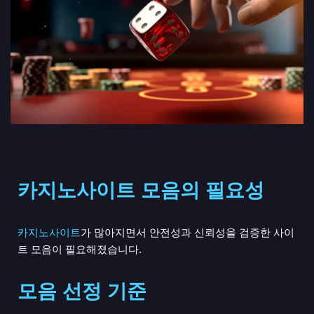
카지노사이트 모음의 필요성
카지노사이트
가 많아지면서 안전성과 신뢰성을 검증한 사이
트 모음이 필요해졌습니다.
모음 선정 기준