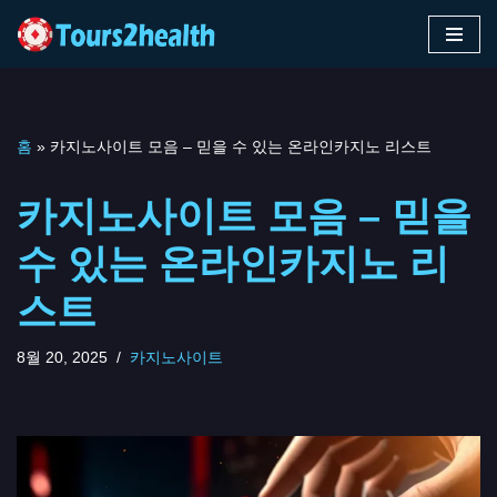
콘
텐
츠
로
홈
»
카지노사이트 모음 – 믿을 수 있는 온라인카지노 리스트
건
너
카지노사이트 모음 – 믿을
뛰
기
수 있는 온라인카지노 리
스트
8월 20, 2025
카지노사이트