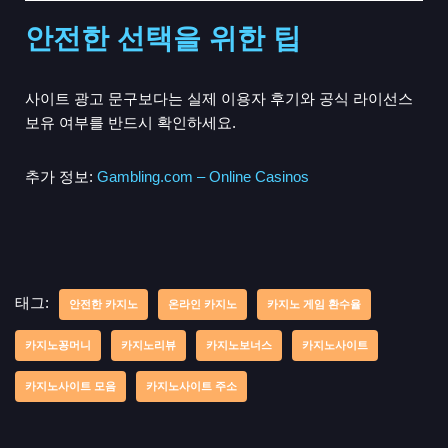
안전한 선택을 위한 팁
사이트 광고 문구보다는 실제 이용자 후기와 공식 라이선스
보유 여부를 반드시 확인하세요.
추가 정보:
Gambling.com – Online Casinos
태그:
안전한 카지노
온라인 카지노
카지노 게임 환수율
카지노꽁머니
카지노리뷰
카지노보너스
카지노사이트
카지노사이트 모음
카지노사이트 주소