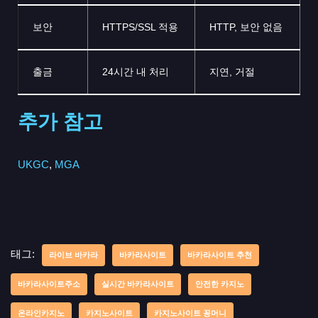
보안
HTTPS/SSL 적용
HTTP, 보안 없음
출금
24시간 내 처리
지연, 거절
추가 참고
UKGC
,
MGA
태그:
라이브 바카라
바카라사이트
바카라사이트 추천
바카라사이트주소
실시간 바카라사이트
안전한 카지노
온라인카지노
카지노사이트
카지노사이트 꽁머니