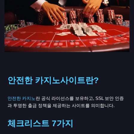
안전한 카지노사이트란?
안전한 카지노
란 공식 라이선스를 보유하고, SSL 보안 인증
과 투명한 출금 정책을 제공하는 사이트를 의미합니다.
체크리스트 7가지