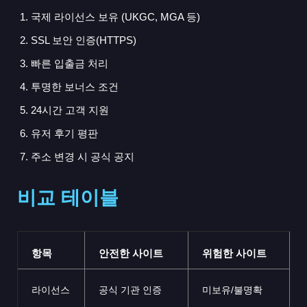
국제 라이선스 보유 (UKGC, MGA 등)
SSL 보안 인증(HTTPS)
빠른 입출금 처리
투명한 보너스 조건
24시간 고객 지원
유저 후기 평판
주소 변경 시 공식 공지
비교 테이블
항목
안전한 사이트
위험한 사이트
라이선스
공식 기관 인증
미보유/불명확