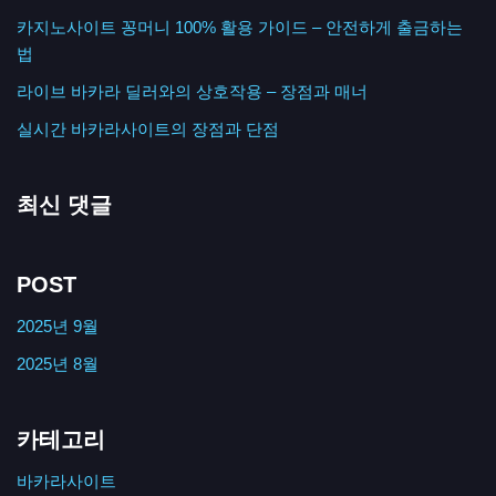
카지노사이트 꽁머니 100% 활용 가이드 – 안전하게 출금하는
법
라이브 바카라 딜러와의 상호작용 – 장점과 매너
실시간 바카라사이트의 장점과 단점
최신 댓글
POST
2025년 9월
2025년 8월
카테고리
바카라사이트