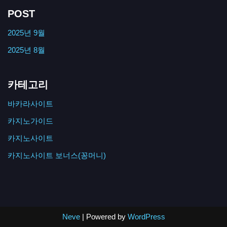
POST
2025년 9월
2025년 8월
카테고리
바카라사이트
카지노가이드
카지노사이트
카지노사이트 보너스(꽁머니)
Neve
| Powered by
WordPress