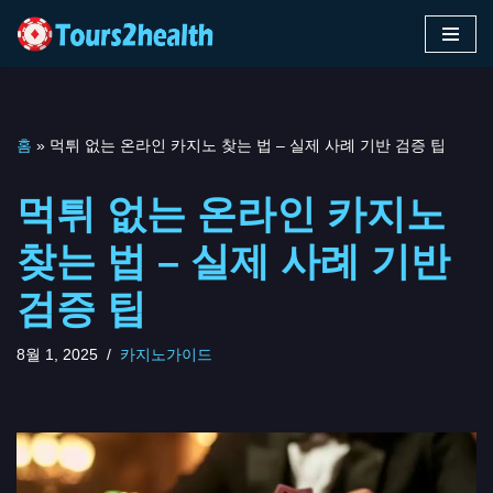
콘
텐
츠
로
홈
»
먹튀 없는 온라인 카지노 찾는 법 – 실제 사례 기반 검증 팁
건
너
먹튀 없는 온라인 카지노
뛰
기
찾는 법 – 실제 사례 기반
검증 팁
8월 1, 2025
카지노가이드