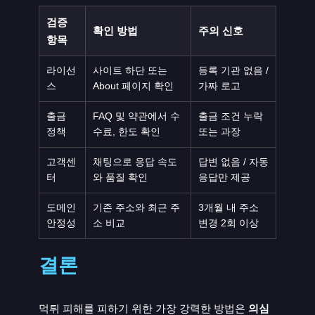
검증
확인 방법
주의 신호
항목
라이선
사이트 하단 또는
등록 기관 없음 /
스
About 페이지 확인
가짜 로고
출금
FAQ 및 약관에서 수
출금 조건 누락
정책
수료, 한도 확인
또는 과장
고객센
채팅으로 응답 속도
답변 없음 / 자동
터
와 품질 확인
응답만 제공
도메인
기존 주소와 최근 주
3개월 내 주소
안정성
소 비교
변경 2회 이상
결론
먹튀 피해를 피하기 위한 가장 강력한 방법은
의심